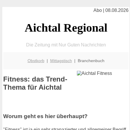
Abo | 08.08.2026
Aichtal Regional
Die Zeitung mit Nur Guten Nachrichten
Obstkorb
|
Mittagstisch
| Branchenbuch
Fitness: das Trend-
Thema für Aichtal
Worum geht es hier überhaupt?
"Fitness" ist ja ein sehr strapazierter und allgemeiner Begriff.